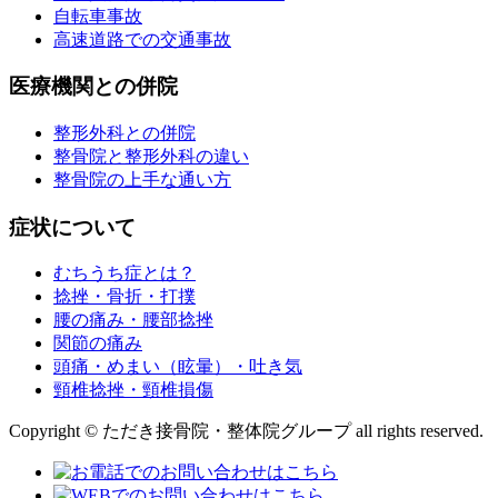
自転車事故
⾼速道路での交通事故
医療機関との併院
整形外科との併院
整骨院と整形外科の違い
整骨院の上手な通い方
症状について
むちうち症とは？
捻挫・骨折・打撲
腰の痛み・腰部捻挫
関節の痛み
頭痛・めまい（眩暈）・吐き気
頸椎捻挫・頸椎損傷
Copyright © ただき接骨院・整体院グループ all rights reserved.