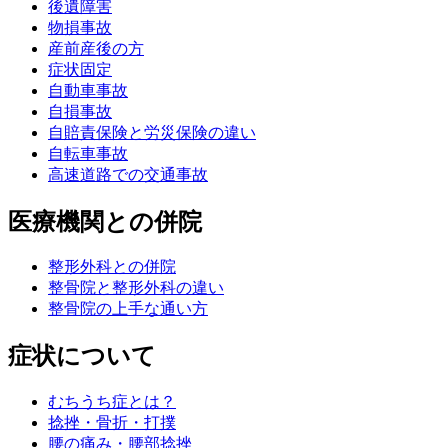
後遺障害
物損事故
産前産後の方
症状固定
自動車事故
自損事故
自賠責保険と労災保険の違い
自転車事故
⾼速道路での交通事故
医療機関との併院
整形外科との併院
整骨院と整形外科の違い
整骨院の上手な通い方
症状について
むちうち症とは？
捻挫・骨折・打撲
腰の痛み・腰部捻挫