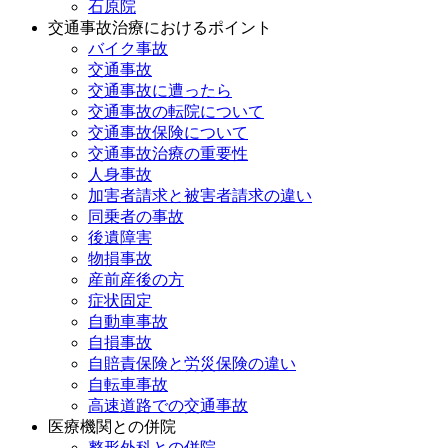
石原院
交通事故治療におけるポイント
バイク事故
交通事故
交通事故に遭ったら
交通事故の転院について
交通事故保険について
交通事故治療の重要性
人身事故
加害者請求と被害者請求の違い
同乗者の事故
後遺障害
物損事故
産前産後の方
症状固定
自動車事故
自損事故
自賠責保険と労災保険の違い
自転車事故
⾼速道路での交通事故
医療機関との併院
整形外科との併院