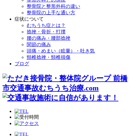
整骨院と整形外科の違い
整骨院の上手な通い方
症状について
むちうち症とは？
捻挫・骨折・打撲
腰の痛み・腰部捻挫
関節の痛み
頭痛・めまい（眩暈）・吐き気
頸椎捻挫・頸椎損傷
ブログ